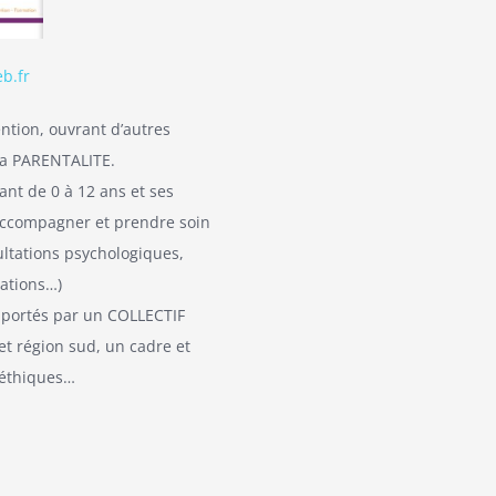
b.fr
ention, ouvrant d’autres
 la PARENTALITE.
ant de 0 à 12 ans et ses
 accompagner et prendre soin
ultations psychologiques,
mations…)
, portés par un COLLECTIF
et région sud, un cadre et
 éthiques…