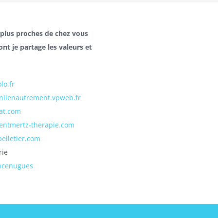
s plus proches de chez vous
nt je partage les valeurs et
lo.fr
enlienautrement.vpweb.fr
at.com
centmertz-therapie.com
elletier.com
rie
encenugues