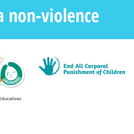
a non-violence
Educatives