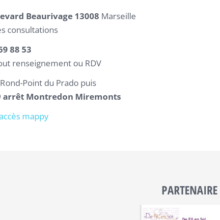
levard Beaurivage 13008
Marseille
es consultations
69 88 53
out renseignement ou RDV
Rond-Point du Prado puis
9 arrêt Montredon Miremonts
’accès mappy
PARTENAIRE